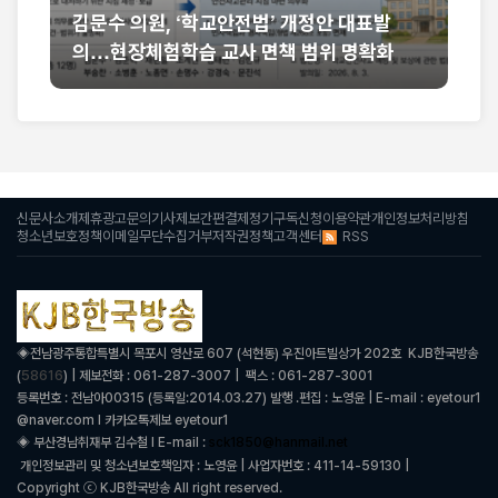
1
김문수 의원, ‘학교안전법’ 개정안 대표발
통
의…현장체험학습 교사 면책 범위 명확화
류
신문사소개
제휴광고문의
기사제보
간편결제
정기구독신청
이용약관
개인정보처리방침
RSS
청소년보호정책
이메일무단수집거부
저작권정책
고객센터
◈
전남광주통합특별시 목포시 영산로 607 (석현동) 우진아트빌상가 202호 KJB한국방송
58616
(
) | 제보전화 : 061-287-3007 | 팩스 : 061-287-3001
등록번호 : 전남아00315 (등록일:2014.03.27) 발행 .편집 : 노영윤 | E-mail : eyetour1
@naver.com l 카카오톡제보 eyetour1
◈ 부산경남취재부 김수철 l
E-mail :
sck1850@hanmail.net
개인정보관리 및 청소년보호책임자 : 노영윤 | 사업자번호 : 411-14-59130 |
Copyright ⓒ KJB한국방송 All right reserved.