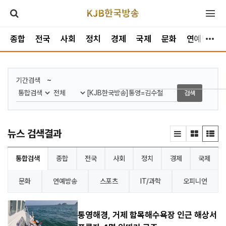
종합
전국
사회
정치
경제
국제
문화
연예방송
~
기간검색
검색
뉴스 검색결과
통합검색
종합
전국
사회
정치
경제
국제
문화
연예방송
스포츠
IT/과학
오피니언
통영해경, 거제 함목해수욕장 인근 해상서