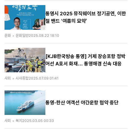
통영시 2025 뮤직웨이브 정기공연, 이한
철 밴드 ‘여름의 묘약’
문화
문화일반
2025.08.22 18:10
[KJB한국방송 통영] 거제 장승포항 정박
어선 A호서 화재… 통영해경 신속 대응
사회
시사종합
2025.07.09 01:41
통영-한산 여객선 야간운항 협약 중단
사회
복지
2025.03.05 00:33