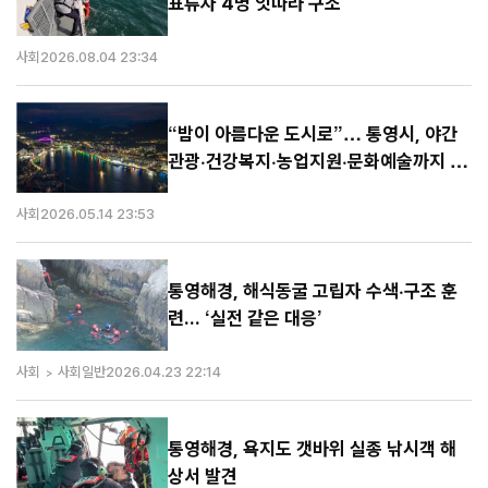
표류자 4명 잇따라 구조
사회
2026.08.04 23:34
“밤이 아름다운 도시로”… 통영시, 야간
관광·건강복지·농업지원·문화예술까지 시
민밀착 행정 강화
사회
2026.05.14 23:53
통영해경, 해식동굴 고립자 수색·구조 훈
련... ‘실전 같은 대응’
사회
사회일반
2026.04.23 22:14
통영해경, 욕지도 갯바위 실종 낚시객 해
상서 발견