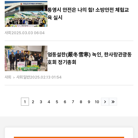
통영시 안전은 나의 힘! 소방안전 체험교
육 실시
사회
2025.03.03 06:04
엄동설한(嚴冬雪寒) 녹인, 한사랑관광동
호회 정기총회
사회
사회일반
2025.02.13 01:54
1
2
3
4
5
6
7
8
9
10