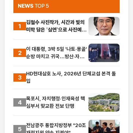
NEWS
TOP 5
김철수 사진작가, 시간과 빛의
1
미학 담은 ’심연’으로 사진예술
새 지평 제시
이 대통령, 3박 5일 '나토·몽골'
2
순방 마치고 귀국…방산·자원
외교 성과
HD현대삼호 노사, 2026년 단체교섭 본격 돌
3
입
목포시, 자치행정·인재육성 핵
4
심부서 맞교환 전보 단행
전남광주 통합지방정부 "20조
5
재정지원 약속 지켜야"