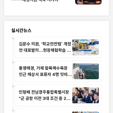
실시간뉴스
김문수 의원, ‘학교안전법’ 개정
안 대표발의…현장체험학습 교
사 면책 범위 명확화
통영해경, 거제 함목해수욕장
인근 해상서 표류자 4명 잇따라
구조
민형배 전남광주통합특별시장
"군 공항 이전 3대 조건 중 2개
해결…국가산단 조성만 남아"