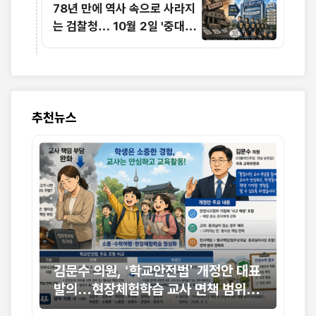
78년 만에 역사 속으로 사라지
는 검찰청… 10월 2일 '중대범
죄수사청' 전격 출범
추천뉴스
논산
촉
 교
함영주
 민
 민관
김문수 의원, ‘학교안전법’ 개정안 대표
통
현
발의…현장체험학습 교사 면책 범위 명
상
확화