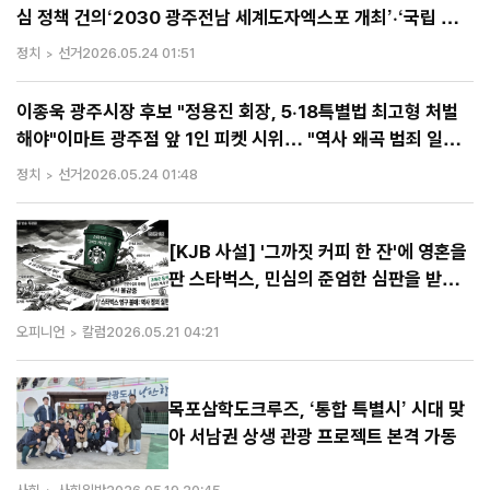
심 정책 건의‘2030 광주전남 세계도자엑스포 개최’·‘국립 제2
다산청렴연수원 건립’ 등 2건 요청"소속 정당 떠나 지역 발전
정치
선거
2026.05.24 01:51
위해 손 맞잡아야"… 민 후보 공약 확약 및 연계 추진 강조
이종욱 광주시장 후보 "정용진 회장, 5·18특별법 최고형 처벌
해야"이마트 광주점 앞 1인 피켓 시위… "역사 왜곡 범죄 일벌
백계하고 경영권 박탈하라" 촉구
정치
선거
2026.05.24 01:48
[KJB 사설] '그까짓 커피 한 잔'에 영혼을
판 스타벅스, 민심의 준엄한 심판을 받으
라
오피니언
칼럼
2026.05.21 04:21
목포삼학도크루즈, ‘통합 특별시’ 시대 맞
아 서남권 상생 관광 프로젝트 본격 가동