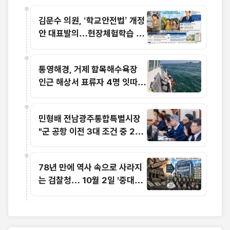
김문수 의원, ‘학교안전법’ 개정
안 대표발의…현장체험학습 교
사 면책 범위 명확화
통영해경, 거제 함목해수욕장
인근 해상서 표류자 4명 잇따라
구조
민형배 전남광주통합특별시장
"군 공항 이전 3대 조건 중 2개
해결…국가산단 조성만 남아"
78년 만에 역사 속으로 사라지
는 검찰청… 10월 2일 '중대범
죄수사청' 전격 출범