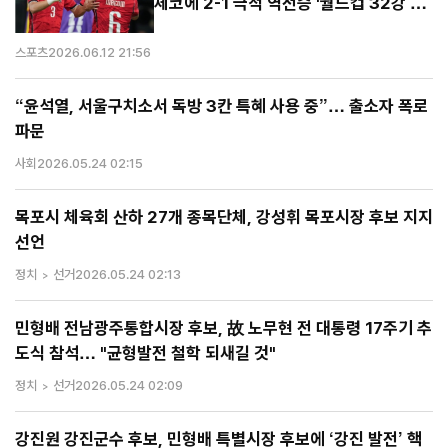
체코에 2-1 극적 역전승 '월드컵 32강 청
신호'
스포츠
2026.06.12 21:56
“윤석열, 서울구치소서 독방 3칸 특혜 사용 중”… 출소자 폭로
파문
사회
2026.05.24 02:15
목포시 체육회 산하 27개 종목단체, 강성휘 목포시장 후보 지지
선언
정치
선거
2026.05.24 02:13
민형배 전남광주통합시장 후보, 故 노무현 전 대통령 17주기 추
도식 참석… "균형발전 철학 되새길 것"
정치
선거
2026.05.24 02:09
강진원 강진군수 후보, 민형배 특별시장 후보에 ‘강진 발전’ 핵