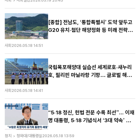
사회
사회일반
2026.05.19 20:45
[종합] 전남도, ‘통합특별시’ 도약 앞두고
G20 유치·첨단 해양정화 등 미래 전략
‘시동’
사회
2026.05.18 14:51
국립목포해양대 실습선 세계로호·새누리
호, 필리핀 마닐라항 기항… 글로벌 해교
교류 본격화
사회
2026.05.18 14:41
“5·18 정신, 헌법 전문 수록 최선”... 이재
명 대통령, 5·18 기념식서 ‘3대 약속’ 발
표
정치
청와대/대통령실
2026.05.18 13:59