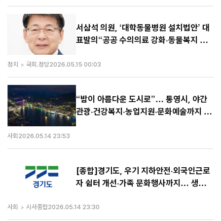
서삼석 의원, ‘대학동물병원 설치법안’ 대
표발의“공공 수의의료 강화·동물복지 향
상 기대”
정치
국회.정당
2026.05.15 00:03
“밤이 아름다운 도시로”… 통영시, 야간
관광·건강복지·농업지원·문화예술까지 시
민밀착 행정 강화
사회
2026.05.14 23:53
[종합]경기도, 우기 지하안전·외국인근로
자 쉼터 개선·가족 문화행사까지… 생활밀
착 정책 본격 추진
사회
시사종합
2026.05.14 23:30