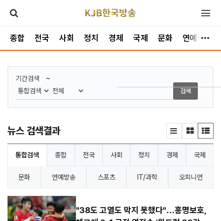
종합
전국
사회
정치
경제
국제
문화
연예방송
~
기간검색
검색
뉴스 검색결과
통합검색
종합
전국
사회
정치
경제
국제
문화
연예방송
스포츠
IT/과학
오피니언
"38도 고열도 막지 못했다"…홍명보호,