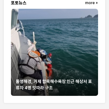
포토뉴스
more +
통영해경, 거제 함목해수욕장 인근 해상서 표
민
류자 4명 잇따라 구조
3
아