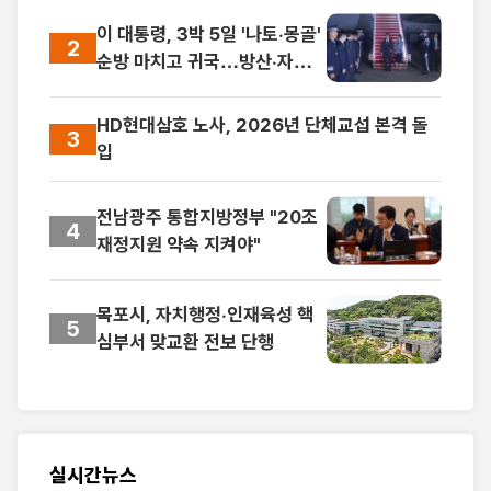
이 대통령, 3박 5일 '나토·몽골'
2
순방 마치고 귀국…방산·자원
외교 성과
HD현대삼호 노사, 2026년 단체교섭 본격 돌
3
입
전남광주 통합지방정부 "20조
4
재정지원 약속 지켜야"
목포시, 자치행정·인재육성 핵
5
심부서 맞교환 전보 단행
실시간뉴스