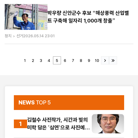
박우량 신안군수 후보 “해상풍력 산업벨
트 구축해 일자리 1,000개 창출”
정치
선거
2026.05.14 23:01
1
2
3
4
5
6
7
8
9
10
NEWS
TOP 5
김철수 사진작가, 시간과 빛의
1
미학 담은 ’심연’으로 사진예술
새 지평 제시