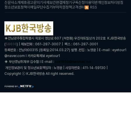
신문사소개
제휴광고문의
기사제보
간편결제
정기구독신청
이용약관
개인정보처리방침
RSS
청소년보호정책
이메일무단수집거부
저작권정책
고객센터
◈
전남광주통합특별시 목포시 영산로 607 (석현동) 우진아트빌상가 202호 KJB한국방송
58616
(
) | 제보전화 : 061-287-3007 | 팩스 : 061-287-3001
등록번호 : 전남아00315 (등록일:2014.03.27) 발행 .편집 : 노영윤 | E-mail : eyetour1
@naver.com l 카카오톡제보 eyetour1
◈ 부산경남취재부 김수철 l
E-mail :
sck1850@hanmail.net
개인정보관리 및 청소년보호책임자 : 노영윤 | 사업자번호 : 411-14-59130 |
Copyright ⓒ KJB한국방송 All right reserved.