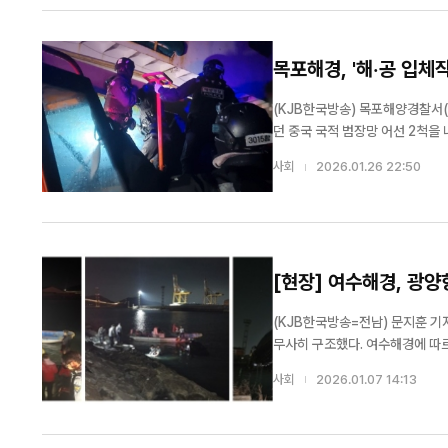
목포해경, '해·공 입체
(KJB한국방송) 목포해양경찰서(
던 중국 국적 범장망 어선 2척을 나포했다고 25일 밝혔다. 해경에 따
군 가거도 남서방 약 103km 해
사회
2026.01.26 22:50
업주권법 위반)를 받고 있다. ...
[현장] 여수해경, 광양
(KJB한국방송=전남) 문지훈 기
무사히 구조했다. 여수해경에 따르면 이날 0시 24분경 전남 광양시 광양항 해양공원 인근 해상으로 승용차 1대가 추락했다는
신고가 접수됐다. 
사회
2026.01.07 14:13