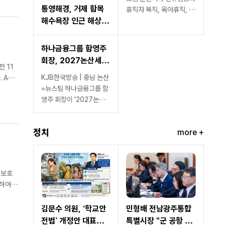
통영해경, 거제 함목
휴직자 복직, 육아휴직, 시
해수욕장 인근 해상서
간선택제 근무 조정 등을...
표류자 4명 잇따라 구
조
하나금융그룹 함영주
회장, 2027논산세계
딸기산업엑스포 민간
KJB한국방송 | 충남 논산
씨
위원장 위촉민관 협력
=뉴스팀 하나금융그룹 함
 8일
본격화… "세계 딸기
영주 회장이 '2027논산
산업 교류·비즈니스 플
세계딸기산업엑스포' 조직
랫폼 구축 기대"
위원회...
정치
more +
 보호
롯하여
했
김문수 의원, ‘학교안
민형배 전남광주통합
전법’ 개정안 대표발
특별시장 "군 공항 이