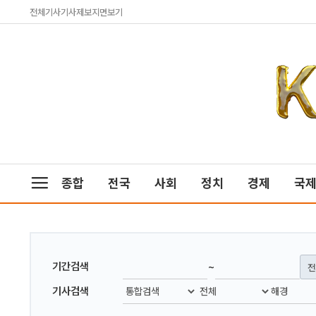
전체기사
기사제보
지면보기
종합
전국
사회
정치
경제
국
~
기간검색
전
기사검색