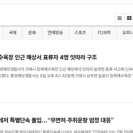
국제
문화
연예방송
스포츠
IT/과학
오피
수욕장 인근 해상서 표류자 4명 잇따라 구조
 함목해수욕장 인근 해
 접수하고 구조세력을 긴급 투입해 4명을 안전...
레저 특별단속 돌입…“무면허·주취운항 엄정 대응”
대적인 특별단속에 나선다. 여수해경은 12일부터 오는 7월 2일까지 3주