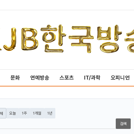
제
문화
연예방송
스포츠
IT/과학
오피니언
오늘
1주
1개월
1년
체
검색