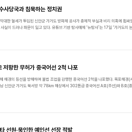
 수사당국과 침묵하는 정치권
는 막대한 혈세가 투입된 신안군 가거도 방파제 공사가 총체적 부실과 비리 의혹에 휩싸였
실이 드러나 파문이 일고 있다. 유튜브 기반 탐사매체 ‘뉴탐사’는 17일 ‘가거도의 눈
수...
고 저항한 무허가 중국어선 2척 나포
의 등선을 방해하며 불법 조업을 감행한 중국어선 2척을 나포했다. 목포해경(서장 채
전남 신안군 가거도 북서방 약 78km 해상에서 302톤급 중국어선 A호(주선)와 B호(
선박은 대한민국 배타적경제수역(EEZ) 내에서 허가 없이 조업을 하던 중, 해경의 정당
 있다...
조타 선원·묵인한 예인선 선장 적발