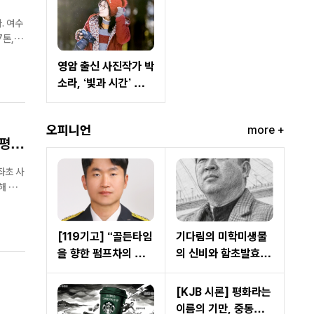
수
톤, 승
선원 3명)에서 음주 상태로 조타기를 운용한 선원과 이를 방조한 선장을 해상교통안전법 위반 혐의로 적발했다고 밝혔다. ...
영암 출신 사진작가 박
소라, ‘빛과 시간’ 담은
작품세계로 주목
오피니언
more +
"평생
해 구속
[119기고] “골든타임
기다림의 미학미생물
을 향한 펌프차의 질
의 신비와 함초발효효
주, 주민 여러분의 ‘추
소
월 양보’가 필요합니
[KJB 시론] 평화라는
다.”
이름의 기만, 중동은