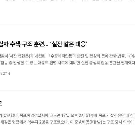
영주 회장, 2027논
 밝혔다. 이번 점검은 ‘2026년 해양시설 집중안전점검 계획’의
업엑스포 민간위원장
 본격화… "세계 딸기
남 논산=뉴스팀 하나금융그룹 함
니스 플랫폼 구축 기
7논산세계딸기산업엑스포' 조직위
위촉되며 성공적인 엑스포 개최
본격 가동된다. (재)논산세
자 수색·구조 훈련... ‘실전 같은 대응’
김문수 의원, ‘학교안전법’ 개
위원회(공동위원장 박수현 충
표발의…현장체험학습 교사 면
시장)는 3일 함영주 하나금융
경찰서(서장 박현용)가 개정된 「수중레저활동의 안전 및 활성화 등에 관한 법률」(이
위 명확화
활동 중 발생할 수 있는 대규모 인명 사고에 대비한 실전 중심의 합동 훈련을 전개했다. ■ 
전관리 사무가 해양수산부에서 해
 22:14
고
 삽진산단 내 한 조선소