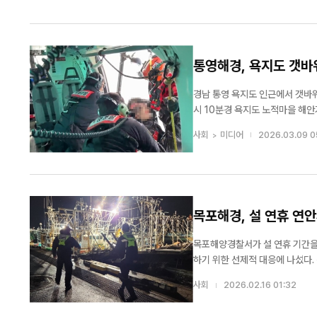
통영해경, 욕지도 갯바
경남 통영 욕지도 인근에서 갯바위 낚시 중 
시 10분경 욕지도 노적마을 해안가
는 전날인 7일 오후 6시경 노적
사회
미디어
2026.03.09 0
오전 8시경 해...
목포해경, 설 연휴 연안
목포해양경찰서가 설 연휴 기간을
하기 위한 선제적 대응에 나섰다.
신안·무안·해남·진도·영암·영광·
사회
2026.02.16 01:32
다고 밝혔다. ■ 기상악화 및 