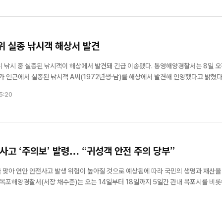
위 실종 낚시객 해상서 발견
실종된 낚시객이 해상에서 발견돼 긴급 이송됐다. 통영해양경찰서는 8일 오전 11
 인근에서 실종된 낚시객 A씨(1972년생·남)를 해상에서 발견해 인양했다고 밝혔다. A
마을 인근 갯바위에서 낚시를 하던 중 실종된 것으로 파악됐다. 가족이 연락이 닿지 않자
5:20
사고 ‘주의보’ 발령… “귀성객 안전 주의 당부”
 맞아 연안 안전사고 발생 위험이 높아질 것으로 예상됨에 따라 국민의 생명과 재산을
 목포해양경찰서(서장 채수준)는 오는 14일부터 18일까지 5일간 관내 목포시를 비
함평군 등 8개 시·군 지역을 대상으로 연안 안전사고 위험예보제 ‘주의보’ 단계를 발령
사고 확산 우려 시 발...