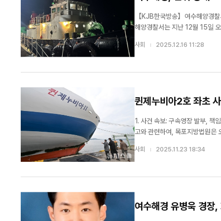
【KJB한국방송】여수해양경찰서가 
해양경찰서는 지난 12월 15일 오
사회
2025.12.16 11:28
퀸제누비아2호 좌초 사고
트라우마"
1. 사건 속보: 구속영장 발부, 책임자들의 '중과실' 확정 지난 11월 19일 
고와 관련하여, 목포지방법원은 오늘
영장을 발부했다. 법원은 "증거 인멸의 우려가 있고 사안의 중대성이 명확하다"고 구속 사유를 밝혔다. 이로써 267명의 목숨
사회
2025.11.23 18:34
을 위협했던 이번 사고가 ...
여수해경 유병욱 경장, 