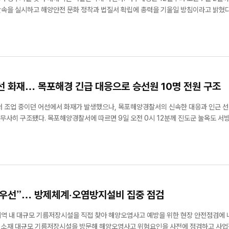
을 실시하고 해양안전 문화 정착과 법질서 확립에 총력을 기울일 방침이라고 밝혔다. 
를 앞두고 여수를 찾는 관광객과 수상레저 이용객이 증가할 것으로 예상됨에 따라 무면
선 화재… 목포해경 긴급 대응으로 승선원 10명 전원 구조
서 조업 중이던 어선에서 화재가 발생했으나, 목포해양경찰서의 신속한 대응과 인근 
오전 0시 12분께 진도군 눌옥도 서방 약 6
 어선에 화재가 발생했다는 신고가 접수됐다. 사고 당시 어선에는 한국인 5명과 인도
0명이 ...
우선”… 방제체계·오염방지설비 집중 점검
역 내 대규모 기름저장시설을 직접 찾아 해양오염사고 예방을 위한 현장 안전점검에 
 소재 대규모 기름저장시설을 방문해 해양오염사고 위험요인을 사전에 점검하고 사