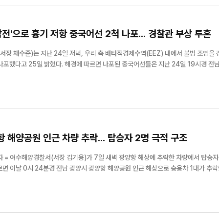
작전'으로 흉기 저항 중국어선 2척 나포... 경찰관 부상 투혼
서장 채수준)는 지난 24일 저녁, 우리 측 배타적경제수역(EEZ) 내에서 불법 조업을
르면 나포된 중국어선들은 지난 24일 19시경 전남 신안
상(한·중 잠정조치수역 동측 한계선 내측 약 5.5km)에서 무허가 조업을 한 혐의(경제
항 해양공원 인근 차량 추락... 탑승자 2명 극적 구조
자 = 여수해양경찰서(서장 김기용)가 7일 새벽 광양항 해상에 추락한 차량에서 탑승자
사고 직후 현장에는 여수해경 광양파출소 경찰관들을 비롯해 육상 경찰과 소...