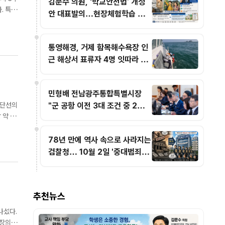
김문수 의원, ‘학교안전법’ 개정
특히
안 대표발의…현장체험학습 교사
허 운
면책 범위 명확화
통영해경, 거제 함목해수욕장 인
근 해상서 표류자 4명 잇따라 구
조
민형배 전남광주통합특별시장
선단선의
"군 공항 이전 3대 조건 중 2개
해결…국가산단 조성만 남아"
네시아
78년 만에 역사 속으로 사라지는
검찰청… 10월 2일 '중대범죄수
사청' 전격 출범
추천뉴스
나섰다.
업장의