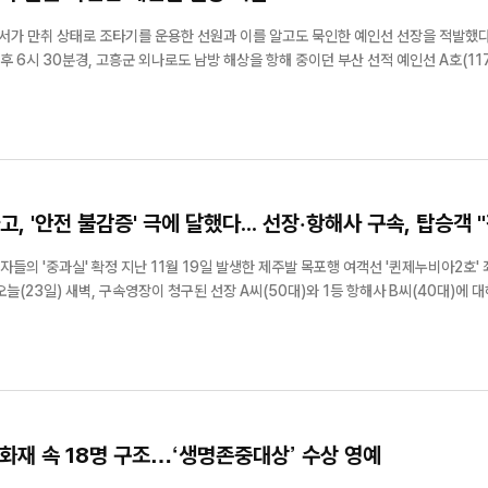
만취 상태로 조타기를 운용한 선원과 이를 알고도 묵인한 예인선 선장을 적발했다. 여
후 6시 30분경, 고흥군 외나로도 남방 해상을 항해 중이던 부산 선적 예인선 A호(117
, '안전 불감증' 극에 달했다... 선장·항해사 구속, 탑승객 
발생한 제주발 목포행 여객선 '퀸제누비아2호' 좌초 사
(23일) 새벽, 구속영장이 청구된 선장 A씨(50대)와 1등 항해사 B씨(40대)에 대
화재 속 18명 구조…‘생명존중대상’ 수상 영예