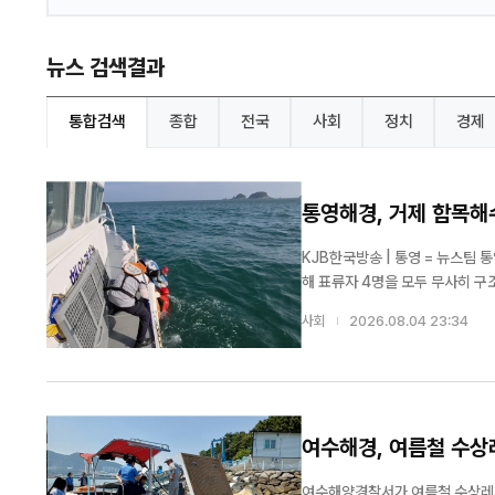
뉴스 검색결과
통합검색
종합
전국
사회
정치
경제
통영해경, 거제 함목해
KJB한국방송 | 통영 = 뉴스팀 통영해양경찰서가 거제시 함목해수욕장 인근 해상에서 잇따라 발생한 표류 사고에 신속히 대응
해 표류자 4명을 모두 무사히 구조했다. 통영해양경찰서는 4일 오후 4시 42분께 거제시 남부면 갈곶리
상에서 표류자가 발생했다는 신고를
사회
2026.08.04 23:34
여수해경, 여름철 수상
여수해양경찰서가 여름철 수상레저 성수기를 맞아 대