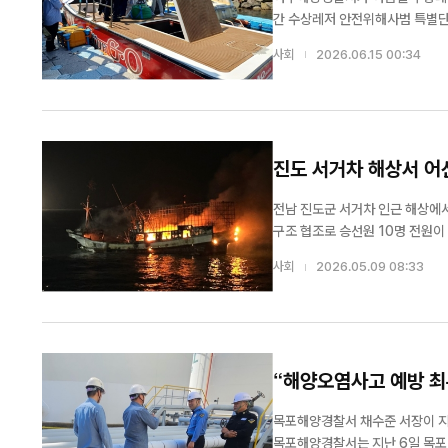
간 수상레저 안전위해사범 특별단속
올해는 2026 여수세계섬박람회
사회
2026.06.15 00:34
항, 주취운항, 안전장비 미착...
진도 서거차 해상서 어
전남 진도군 서거차 인근 해상에
구조 협조로 승선원 10명 전원이 무사히 구조됐다. 목포해양경찰서에 따르면 9일 
해리 해상에서 21톤급 근해통발
사회
2026.05.09 08:33
국적 4명, 베트남 국적 1명 등 총 1
“해양오염사고 예방 최
목포해양경찰서 채수준 서장이 지
목포해양경찰서는 지난 6일 목포