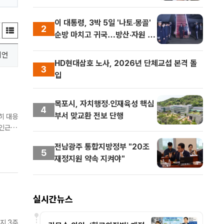
지평 제시
이 대통령, 3박 5일 '나토·몽골'
2
순방 마치고 귀국…방산·자원 외
교 성과
니언
HD현대삼호 노사, 2026년 단체교섭 본격 돌
3
입
목포시, 자치행정·인재육성 핵심
4
부서 맞교환 전보 단행
전남광주 통합지방정부 "20조
5
재정지원 약속 지켜야"
실시간뉴스