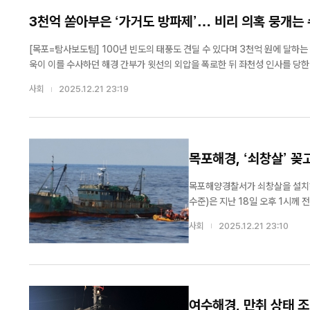
3천억 쏟아부은 ‘가거도 방파제’… 비리 의혹 뭉개는
[목포=탐사보도팀] 100년 빈도의 태풍도 견딜 수 있다며 3천억 원에 달하
욱이 이를 수사하던 해경 간부가 윗선의 외압을 폭로한 뒤 좌천성 인사를 당한 사
번째 방송을 통해 가거도 방파제 공사 비리 의혹과 이에 대한 전남경찰청의 부실 
사회
2025.12.21 23:19
목포해경, ‘쇠창살’ 꽂
목포해양경찰서가 쇠창살을 설치해 해경
수준)은 지난 18일 오후 1시께 
나포했다고 19일 밝혔다. 이들 
사회
2025.12.21 23:10
명령에 불응하고 도주한 혐의를 받고
여수해경, 만취 상태 