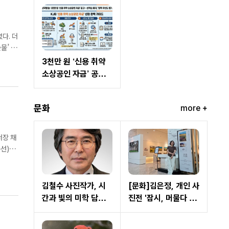
발표… 오늘부터 접수
2억 원 직접 대출
시작
다. 더
물’ 7
3천만 원 ‘신용 취약
소상공인 자금’ 공고...
선착순 폐지, ‘정책 우
선도 평가’ 도입
문화
more +
종선)를
한 정선
김철수 사진작가, 시
[문화]김은정, 개인 사
간과 빛의 미학 담은
진전 '잠시, 머물다 가
’심연’으로 사진예술
는 시간' 개최… 자연
새 지평 제시
이 건네는 쉼과 위로