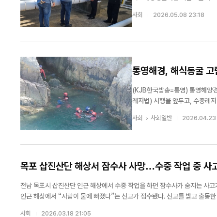
하나금융그룹 함
안전관리 체계를 강화하기 위한 현장 점검을 실시했다고 7일
사회
2026.05.08 23:18
산세계딸기산
일환으로 추진됐으며, 최근 ...
위촉민관 협력
KJB한국방송 | 충
산업 교류·비즈
영주 회장이 '202
대"
원회 민간위원장에 
를 위한 민관 협력 체계가 
통영해경, 해식동굴 고립
계딸기산업엑스포조직
남도지사·백성현 논산
(KJB한국방송=통영) 통영해양
그룹 회장을...
레저법) 시행을 앞두고, 수중레저 
전관리 사무 이관 맞춰 민·관 합동 훈련 전개 이번 훈련은 오는 4월 23일부터 수중레저 안
사회
사회일반
2026.04.23
양경찰청으로 이관됨에 따라 ...
목포 삽진산단 해상서 잠수사 사망…수중 작업 중 사
전남 목포시 삽진산단 인근 해상에서 수중 작업을 하던 잠수사가 숨지는 사고가 발생했다. 목포해양경찰서에 따르면 17일 오후 2시 51분께 목포시
인근 해상에서 “사람이 물에 빠졌다”는 신고가 접수됐다. 신고를 받고 출동한 해경은 현장에서 익수자 2명을 구조했으나, 이 중 A씨(50대·남)는 구조 당시 의식이 없는
상태였다. A씨는 즉시 심폐소생술(CPR)을 받으며 병원으로 이송됐지만...
사회
2026.03.18 21:05