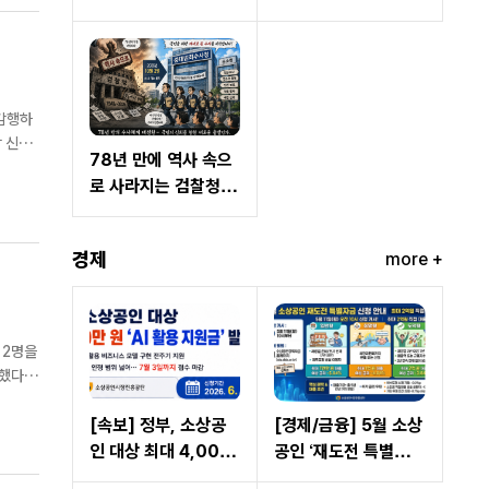
의…현장체험학습 교
전 3대 조건 중 2개 해
사 면책 범위 명확화
결…국가산단 조성만
남아"
 감행하
78년 만에 역사 속으
수역어
로 사라지는 검찰청…
10월 2일 '중대범죄수
사청' 전격 출범
경제
more +
 2명을
[속보] 정부, 소상공
[경제/금융] 5월 소상
인 대상 최대 4,000
공인 ‘재도전 특별자
만 원 ‘AI 활용 지원금’
금’ 신청 개시… 최대