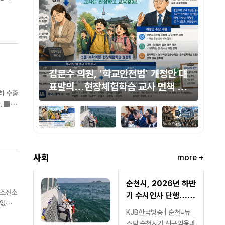
정안 대
통영해경, 거제 함목해수욕장 인근
민
책 범
해상서 표류자 4명 잇따라 구조
항
하 수중
산
안
사회
more +
순천시, 2026년 하반
기 수시인사 단행…신
규임용·복직 등 20명
KJB한국방송 | 순천=뉴
스팀 순천시가 신규임용과