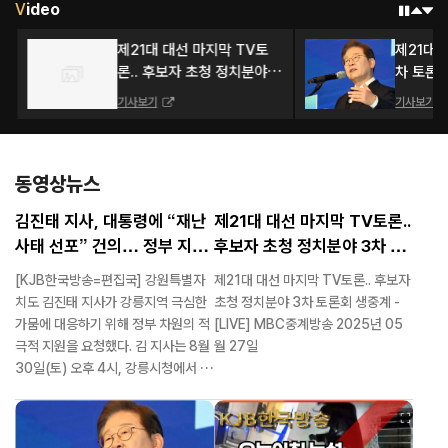
V
ideo
제21대 대선 마지막 TV토
제21대 
론.. 후보자 초청 정치분야 3
차 토론
차 토론회 생중계 - [LIVE]
기사보기
기사보기
MBC중계방송 2025년 05
월 27일
동영상뉴스
김진태 지사, 대통령에 “재난
제21대 대선 마지막 TV토론..
사태 선포” 건의… 정부 지원
후보자 초청 정치분야 3차 토
요청
론회 생중계 - [LIVE] MBC
[KJB한국방송=편집국] 강원특별자
제21대 대선 마지막 TV토론.. 후보자
중계방송 2025년 05월 27
치도 김진태 지사가 강릉지역 극심한
초청 정치분야 3차 토론회 생중계 -
일
가뭄에 대응하기 위해 정부 차원의 적
[LIVE] MBC중계방송 2025년 05
극적 지원을 요청했다. 김 지사는 8월
월 27일
30일(토) 오후 4시, 강릉시청에서 열
린 가뭄 대책회의에서 이재명 대통령
에게 “직접 현장을 방문해 주셔서 감
사드린다”며 “상황이 매우 심각해 정