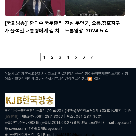
[국회방송]“한덕수 국무총리
전남 무안군, 오룡.청호지구
가 윤석열 대통령에게 김 차장
드론영상..2024.5.4
의 파면을 건의해야 한다” 정
동영 더불어민주당 의원
1
2
3
4
5
6
7
신문사소개
제휴광고문의
기사제보
간편결제
정기구독신청
이용약관
개인정보처리방침
RSS
청소년보호정책
이메일무단수집거부
저작권정책
고객센터
◈
전남광주통합특별시 목포시 영산로 607 (석현동) 우진아트빌상가 202호 KJB한국방송
58616
(
) | 제보전화 : 061-287-3007 | 팩스 : 061-287-3001
등록번호 : 전남아00315 (등록일:2014.03.27) 발행 .편집 : 노영윤 | E-mail : eyetour1
@naver.com l 카카오톡제보 eyetour1
◈ 부산경남취재부 김수철 l
E-mail :
sck1850@hanmail.net