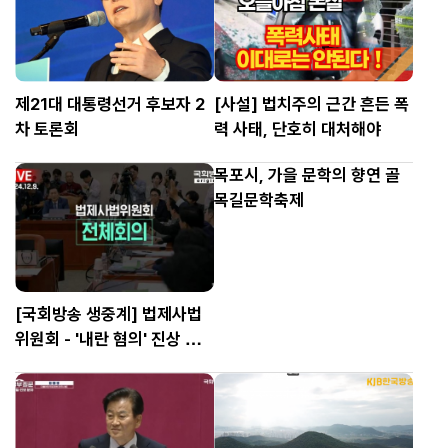
부에 재난사태 선포를...
제21대 대통령선거 후보자 2
[사설] 법치주의 근간 흔든 폭
차 토론회
력 사태, 단호히 대처해야
목포시, 가을 문학의 향연 골
목길문학축제
[국회방송 생중계] 법제사법
위원회 - '내란 혐의' 진상 규
명·상설특검 수사요구안 등 (2
4.12.9.)