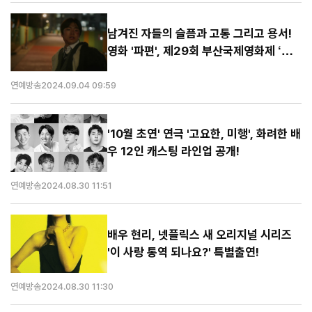
남겨진 자들의 슬픔과 고통 그리고 용서!
영화 '파편', 제29회 부산국제영화제 ‘한
국영화의 오늘-비전’ 섹션 공식 초청!
연예방송
2024.09.04 09:59
'10월 초연' 연극 '고요한, 미행', 화려한 배
우 12인 캐스팅 라인업 공개!
연예방송
2024.08.30 11:51
배우 현리, 넷플릭스 새 오리지널 시리즈
'이 사랑 통역 되나요?' 특별출연!
연예방송
2024.08.30 11:30