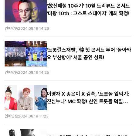
'故신해철 10주기' 10월 트리뷰트 콘서트
'마왕 10th : 고스트 스테이지' 개최 확정!
연예방송
2024.08.19 14:26
'트롯걸즈재팬', 韓 첫 콘서트 투어 '돌아와
요 부산항에' 서울 공연 성료!
연예방송
2024.08.19 14:25
이영자 X 송은이 X 김숙, '트롯돌 입덕기:
진심누나' MC 확정! 신인 트롯돌 덕질로
뭉친다!
연예방송
2024.08.19 11:23