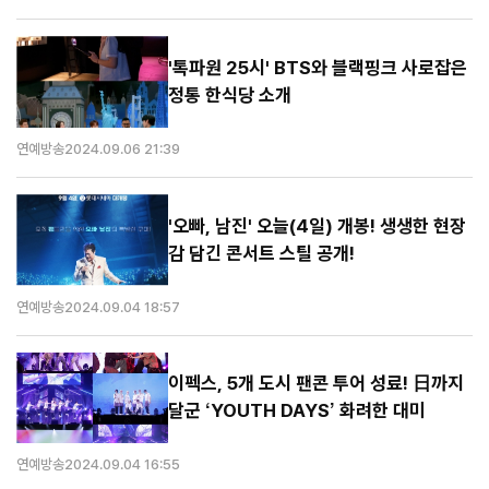
'톡파원 25시' BTS와 블랙핑크 사로잡은
정통 한식당 소개
연예방송
2024.09.06 21:39
'오빠, 남진' 오늘(4일) 개봉! 생생한 현장
감 담긴 콘서트 스틸 공개!
연예방송
2024.09.04 18:57
이펙스, 5개 도시 팬콘 투어 성료! 日까지
달군 ‘YOUTH DAYS’ 화려한 대미
연예방송
2024.09.04 16:55