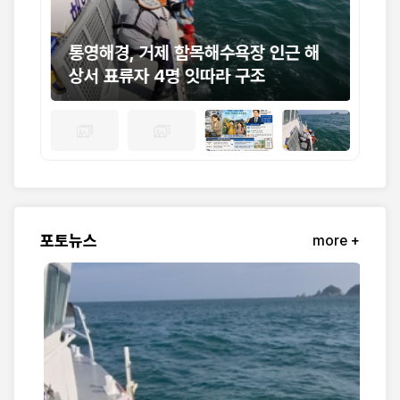
대표
통영해경, 거제 함목해수욕장 인근 해
민
 명
상서 표류자 4명 잇따라 구조
이
조
포토뉴스
more +