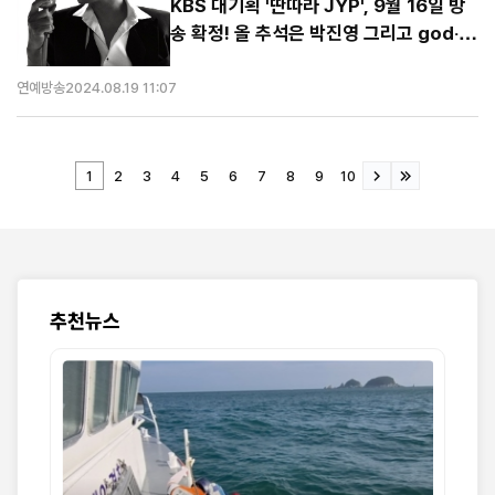
KBS 대기획 '딴따라 JYP', 9월 16일 방
송 확정! 올 추석은 박진영 그리고 god‧
비‧원더걸스‧2PM‧트와이스와 함께
연예방송
2024.08.19 11:07
1
2
3
4
5
6
7
8
9
10
추천뉴스