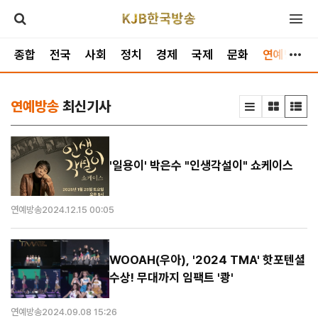
종합
전국
사회
정치
경제
국제
문화
연예방송
연예방송
최신기사
'일용이' 박은수 "인생각설이" 쇼케이스
연예방송
2024.12.15 00:05
WOOAH(우아), '2024 TMA' 핫포텐셜
수상! 무대까지 임팩트 '쾅'
연예방송
2024.09.08 15:26