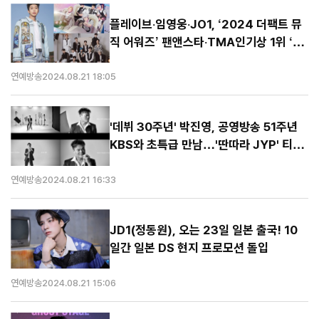
플레이브‧임영웅‧JO1, ‘2024 더팩트 뮤
직 어워즈’ 팬앤스타‧TMA인기상 1위 ‘기
염’
연예방송
2024.08.21 18:05
'데뷔 30주년' 박진영, 공영방송 51주년
KBS와 초특급 만남…'딴따라 JYP' 티저
공개
연예방송
2024.08.21 16:33
JD1(정동원), 오는 23일 일본 출국! 10
일간 일본 DS 현지 프로모션 돌입
연예방송
2024.08.21 15:06