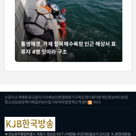
통영해경, 거제 함목해수욕장 인근 해상서 표
민
류자 4명 잇따라 구조
3
아
신문사소개
제휴광고문의
기사제보
간편결제
정기구독신청
이용약관
개인정보처리방침
RSS
청소년보호정책
이메일무단수집거부
저작권정책
고객센터
◈
전남광주통합특별시 목포시 영산로 607 (석현동) 우진아트빌상가 202호 KJB한국방송