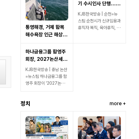
기 수시인사 단행…신
규임용·복직 등 20명
KJB한국방송 | 순천=뉴
스팀 순천시가 신규임용과
통영해경, 거제 함목
휴직자 복직, 육아휴직, 시
해수욕장 인근 해상서
간선택제 근무 조정 등을...
표류자 4명 잇따라 구
조
하나금융그룹 함영주
회장, 2027논산세계
딸기산업엑스포 민간
KJB한국방송 | 충남 논산
위원장 위촉민관 협력
=뉴스팀 하나금융그룹 함
본격화… "세계 딸기
영주 회장이 '2027논산
산업 교류·비즈니스 플
세계딸기산업엑스포' 조직
랫폼 구축 기대"
위원회...
정치
more +