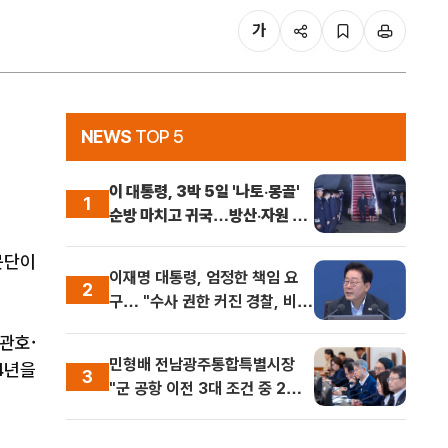
가
NEWS
TOP 5
이 대통령, 3박 5일 '나토·몽골'
1
순방 마치고 귀국…방산·자원 외
교 성과
문단이
이재명 대통령, 엄정한 책임 요
2
구… "수사 권한 커진 경찰, 비위
저지르면 즉각 옷 벗어야"
관호·
민형배 전남광주통합특별시장
4년을
3
"군 공항 이전 3대 조건 중 2개
해결…국가산단 조성만 남아"