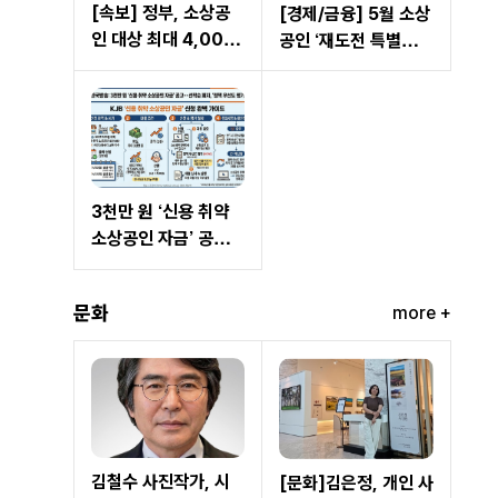
[속보] 정부, 소상공
[경제/금융] 5월 소상
인 대상 최대 4,000
공인 ‘재도전 특별자
만 원 ‘AI 활용 지원금’
금’ 신청 개시… 최대
발표… 오늘부터 접수
2억 원 직접 대출
시작
3천만 원 ‘신용 취약
소상공인 자금’ 공고...
선착순 폐지, ‘정책 우
선도 평가’ 도입
문화
more +
김철수 사진작가, 시
[문화]김은정, 개인 사