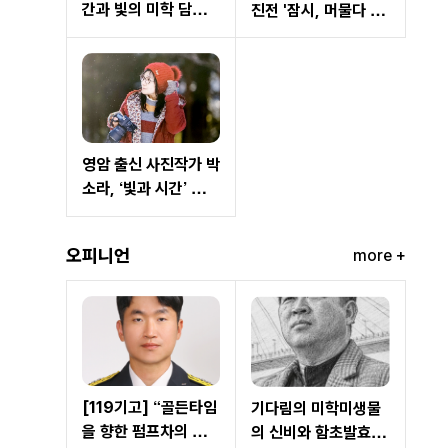
간과 빛의 미학 담은
진전 '잠시, 머물다 가
’심연’으로 사진예술
는 시간' 개최… 자연
새 지평 제시
이 건네는 쉼과 위로
영암 출신 사진작가 박
소라, ‘빛과 시간’ 담은
작품세계로 주목
오피니언
more +
[119기고] “골든타임
기다림의 미학미생물
을 향한 펌프차의 질
의 신비와 함초발효효