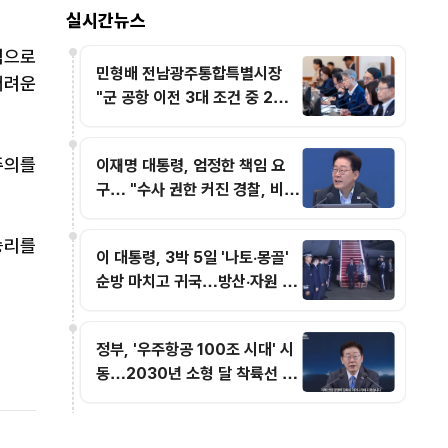
실시간뉴스
식으로
민형배 전남광주통합특별시장
어려운
"군 공항 이전 3대 조건 중 2개
해결…국가산단 조성만 남아"
주의를
이재명 대통령, 엄정한 책임 요
구… "수사 권한 커진 경찰, 비위
저지르면 즉각 옷 벗어야"
승리를
이 대통령, 3박 5일 '나토·몽골'
순방 마치고 귀국…방산·자원 외
교 성과
정부, '우주항공 100조 시대' 시
동…2030년 소형 달 착륙선 발
사 추진