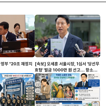
영주 회장, 2027논
업엑스포 민간위원장
 본격화… "세계 딸기
남 논산=뉴스팀 하나금융그룹 함
니스 플랫폼 구축 기
7논산세계딸기산업엑스포' 조직위
위촉되며 성공적인 엑스포 개최
본격 가동된다. (재)논산세
김문수 의원, ‘학교안전법’ 개
위원회(공동위원장 박수현 충
표발의…현장체험학습 교사 면
시장)는 3일 함영주 하나금융
위 명확화
정부 "20조 재정지
[속보] 오세훈 서울시장, 1심서 '당선무
효형' 벌금 1000만 원 선고… 항소심
서 치열한 법정 공방 예고