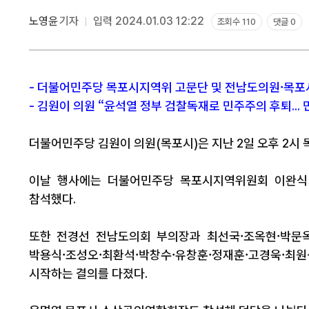
노영윤
기자
입력 2024.01.03 12:22
조회수 110
댓글 0
- 더불어민주당 목포시지역위 고문단 및 전남도의원·목포
- 김원이 의원 “윤석열 정부 검찰독재로 민주주의 후퇴...
더불어민주당 김원이 의원(목포시)은 지난 2일 오후 2시 
이날 행사에는 더불어민주당 목포시지역위원회 이완식 
참석했다.
또한 전경선 전남도의회 부의장과 최선국·조옥현·박문옥
박용식·조성오·최환석·박창수·유창훈·정재훈·고경욱·최원
시작하는 결의를 다졌다.