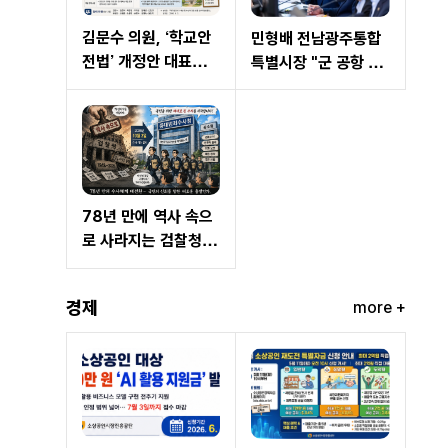
김문수 의원, ‘학교안
민형배 전남광주통합
전법’ 개정안 대표발
특별시장 "군 공항 이
의…현장체험학습 교
전 3대 조건 중 2개 해
사 면책 범위 명확화
결…국가산단 조성만
남아"
78년 만에 역사 속으
로 사라지는 검찰청…
10월 2일 '중대범죄수
사청' 전격 출범
경제
more +