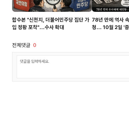
합수본 "신천지, 더불어민주당 집단 가
78년 만에 역사 
입 정황 포착"…수사 확대
청… 10월 2일 
출범
전체댓글
0