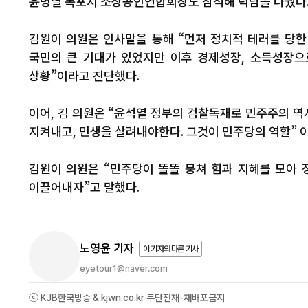
윤명열 목포시 소상공인연합회장도 참석해 덕담을 나눴다
김원이 의원은 인사말을 통해 “먼저 정치적 테러를 당한
국민의 큰 기대가 있었지만 이후 경제성장, 소득성장으
상황”이라고 진단했다.
이어, 김 의원은 “윤석열 정부의 검찰독재로 민주주의 역
지켜내고, 민생을 살려내야한다. 그것이 민주당의 역할” 
김원이 의원은 “민주당이 똘똘 뭉쳐 힘과 지혜를 모아
이끌어내자”고 말했다.
노영윤 기자
이 기자의 다른 기사
eyetour1@naver.com
ⓒ KJB한국방송 & kjwn.co.kr 무단전재-재배포금지