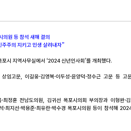
시의원 등 참석 새해 결의
 민주주의 지키고 민생 살려내자”
목포시 지역사무실에서 ‘2024 신년인사회’를 개최했다.
상임고문, 이길웅·김영복·이두성·윤양덕·정수근 고문 등 고
·최정훈 전남도의원, 김귀선 목포시의회 부의장과 이형완·김
석·최지선·박용준·최유란·박수경 목포시의원 등이 참석해 202