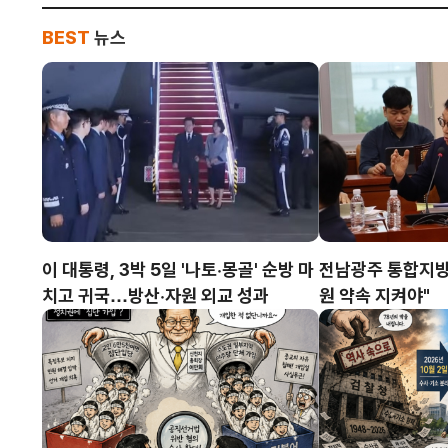
BEST
뉴스
하나금융그룹 함
산세계딸기산
위촉민관 협력
KJB한국방송 | 충
산업 교류·비즈
영주 회장이 '202
대"
원회 민간위원장에 
를 위한 민관 협력 체계가 
계딸기산업엑스포조직
남도지사·백성현 논산
이 대통령, 3박 5일 '나토·몽골' 순방 마
전남광주 통합지방
그룹 회장을...
치고 귀국…방산·자원 외교 성과
원 약속 지켜야"