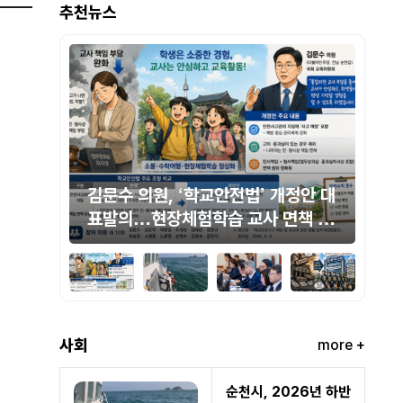
추천뉴스
정안 대
통영해경, 거제 함목해수욕장 인근
민
책 범
해상서 표류자 4명 잇따라 구조
항
산
사회
more +
순천시, 2026년 하반