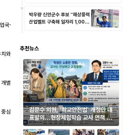
진 강조
시위… "역사 왜곡 범죄 일벌백계하고 경영권 박
탈하라" 촉구
박우량 신안군수 후보 “해상풍력
산업벨트 구축해 일자리 1,000
업국·
개 창출”
추천뉴스
유치와
 개별
개정안 대
통영해경, 거제 함목해수욕장 인근
 중심
 면책 범
해상서 표류자 4명 잇따라 구조