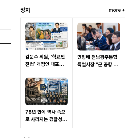
랫폼 구축 기대"
위원회...
정치
more +
김문수 의원, ‘학교안
민형배 전남광주통합
전법’ 개정안 대표발
특별시장 "군 공항 이
의…현장체험학습 교
전 3대 조건 중 2개 해
사 면책 범위 명확화
결…국가산단 조성만
남아"
78년 만에 역사 속으
로 사라지는 검찰청…
10월 2일 '중대범죄수
사청' 전격 출범