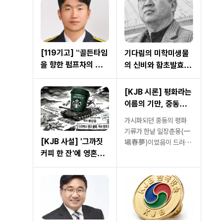
[119기고] “골든타임
기다림의 미학미생물
을 향한 펌프차의 질
의 신비와 함초발효효
주, 주민 여러분의 ‘추
소
월 양보’가 필요합니
[KJB 시론] 평화라는
다.”
이름의 기만, 중동은
다시 ‘화약고’를 선택
가시화되던 중동의 평화
했는가
기류가 한낱 일장춘몽(一
[KJB 사설] '그까짓
場春夢)이었음이 드러났
커피 한 잔'에 영혼을
다. 휴전 합의의 잉크가 마
르...
판 스타벅스, 민심의
준엄한 심판을 받으라