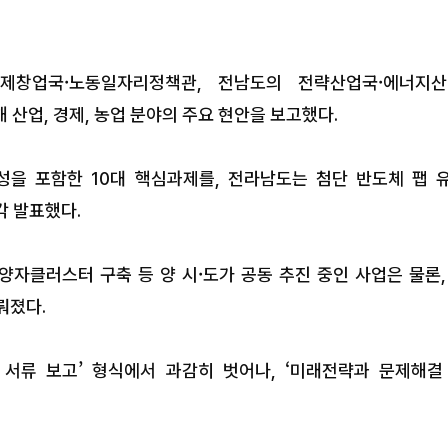
제창업국·노동일자리정책관, 전남도의 전략산업국·에너지산
업, 경제, 농업 분야의 주요 현안을 보고했다.
성을 포함한 10대 핵심과제를, 전라남도는 첨단 반도체 팹 
각 발표했다.
 함영주 회장, 2027논
산업엑스포 민간위원장
자클러스터 구축 등 양 시·도가 공동 추진 중인 사업은 물론,
력 본격화… "세계 딸기
 충남 논산=뉴스팀 하나금융그룹 함
비즈니스 플랫폼 구축 기
뤄졌다.
027논산세계딸기산업엑스포' 조직위
에 위촉되며 성공적인 엑스포 개최
계가 본격 가동된다. (재)논산세
김문수 의원, ‘학교안전법’ 
서류 보고’ 형식에서 과감히 벗어나, ‘미래전략과 문제해결
조직위원회(공동위원장 박수현 충
표발의…현장체험학습 교사
논산시장)는 3일 함영주 하나금융
위 명확화