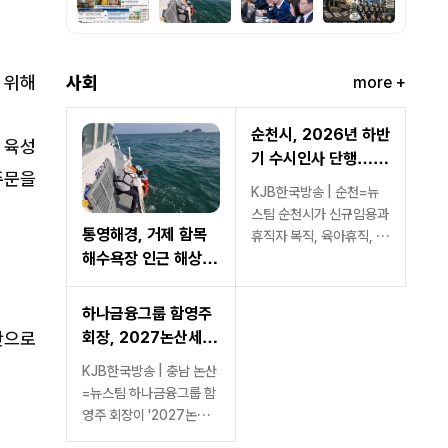
 위해
사회
more +
순천시, 2026년 하반
 육성
기 수시인사 단행…신
주문을
규임용·복직 등 20명
KJB한국방송 | 순천=뉴
스팀 순천시가 신규임용과
통영해경, 거제 함목
휴직자 복직, 육아휴직, 시
해수욕장 인근 해상서
간선택제 근무 조정 등을...
표류자 4명 잇따라 구
조
하나금융그룹 함영주
안으로
회장, 2027논산세계
딸기산업엑스포 민간
KJB한국방송 | 충남 논산
위원장 위촉민관 협력
=뉴스팀 하나금융그룹 함
본격화… "세계 딸기
영주 회장이 '2027논산
산업 교류·비즈니스 플
세계딸기산업엑스포' 조직