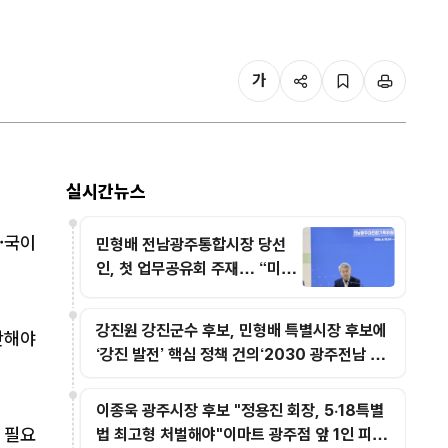
가
실시간뉴스
·국이
민형배 전남광주통합시장 당선
인, 첫 업무공유회 주재… “미래
전략·문제해결 중심 행정으로 패
러다임 전환”
강진원 강진군수 후보, 민형배 특별시장 후보에
단해야
‘강진 발전’ 핵심 정책 건의‘2030 광주전남 세
계도자엑스포 개최’·‘국립 제2 다산청렴연수원
건립’ 등 2건 요청"소속 정당 떠나 지역 발전 위
이종욱 광주시장 후보 "정용진 회장, 5·18특별
해 손 맞잡아야"… 민 후보 공약 확약 및 연계 추
 필요
법 최고형 처벌해야"이마트 광주점 앞 1인 피켓