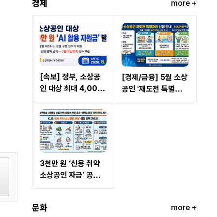
경제
more +
[속보] 정부, 소상공
[경제/금융] 5월 소상
인 대상 최대 4,000
공인 ‘재도전 특별자
만 원 ‘AI 활용 지원금’
금’ 신청 개시… 최대
발표… 오늘부터 접수
2억 원 직접 대출
시작
3천만 원 ‘신용 취약
소상공인 자금’ 공고...
선착순 폐지, ‘정책 우
선도 평가’ 도입
문화
more +