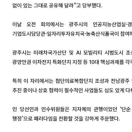
없이 있는 그대로 공유해 달라”고 당부했다.
이날 오전 회의에서는 광주시의 인공지능산업실·경
기업도시담당관·일자리투자유치국·농축산식품국이 참여해 산
광주시는 미래차국가산단 및 AI 모빌리티 시범도시 조
광양만권 이차전지 특화단지 지정 등 10대 핵심과제를 각
하나금융그룹
산세계딸기
특히 이 자리에서는 첨단의료복합단지 조성과 전남광주 양
위촉민관 협
KJB한국방송 |
산업 교류·
추진 중이나 상호 협력이 필수적인 사업들도 심도 있게 다
영주 회장이 '2
대"
원회 민간위원장
를 위한 민관 협력 체
민 당선인과 인수위원들은 지자체의 관행이었던 ‘단순 
계딸기산업엑스포
남도지사·백성현 
행정’으로 패러다임을 전환할 것을 강하게 주문했다.
그룹 회장을...