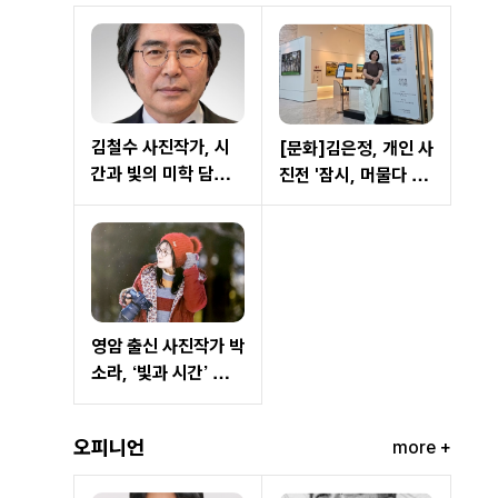
김철수 사진작가, 시
[문화]김은정, 개인 사
간과 빛의 미학 담은
진전 '잠시, 머물다 가
’심연’으로 사진예술
는 시간' 개최… 자연
새 지평 제시
이 건네는 쉼과 위로
영암 출신 사진작가 박
소라, ‘빛과 시간’ 담은
작품세계로 주목
오피니언
more +