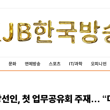
제
문화
연예방송
스포츠
IT/과학
오피니언
선인, 첫 업무공유회 주재… “