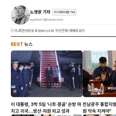
노영윤 기자
이 기자의 다른 기사
eyetour1@naver.com
ⓒ KJB한국방송 & kjwn.co.kr 무단전재-재배포금지
BEST
뉴스
이 대통령, 3박 5일 '나토·몽골' 순방 마
전남광주 통합지방
치고 귀국…방산·자원 외교 성과
원 약속 지켜야"