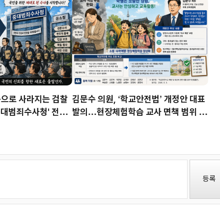
서 치열한 법정 공방 예고
속으로 사라지는 검찰
김문수 의원, ‘학교안전법’ 개정안 대표
'중대범죄수사청' 전격
발의…현장체험학습 교사 면책 범위 명
확화
등록