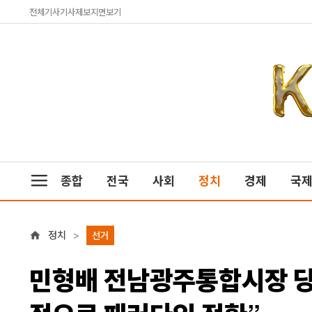
전체기사
기사제보
지면보기
종합
전국
사회
정치
경제
국
정치
선거
민형배 전남광주통합시장 당